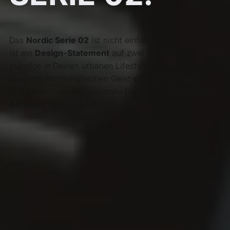
Das
Nordic Serie 02
ist nicht einfach nur ein Rad – es
ist ein
Design-Statement
auf zwei Rädern, das sich
mühelos in Deinen urbanen Lifestyle einfügt. Geboren
aus dem minimalistischen Geist
dänischen Designs
und gebaut, um Dir maximale Freiheit bei
minimalem
Aufwand
zu schenken.